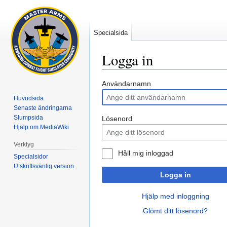
Specialsida
Logga in
Hoppa
Hoppa
Användarnamn
till
till
Huvudsida
navigering
sök
Senaste ändringarna
Slumpsida
Lösenord
Hjälp om MediaWiki
Verktyg
Håll mig inloggad
Specialsidor
Utskriftsvänlig version
Logga in
Hjälp med inloggning
Glömt ditt lösenord?