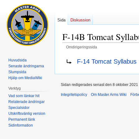
Sida
Diskussion
F-14B Tomcat Syllab
Omdirigeringssida
Hoppa
Hoppa
Omdirigering till:
F-14 Tomcat Syllabus
Huvudsida
till
till
Senaste ändringarna
navigering
sök
Slumpsida
Hjälp om MediaWiki
Sidan redigerades senast den 8 oktober 2021 k
Verktyg
Integritetspolicy
Om Master Arms Wiki
Förb
Vad som länkar hit
Relaterade ändringar
Specialsidor
Utskriftsvänlig version
Permanent länk
Sidinformation