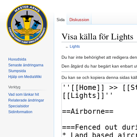
Sida
Diskussion
Visa källa för Lights
←
Lights
Hoppa
Hoppa
Du har inte behörighet att redigera den
Huvudsida
till
till
Senaste ändringarna
Den åtgärd du har begärt kan enbart u
navigering
sök
Slumpsida
Hjälp om MediaWiki
Du kan se och kopiera denna sidas käll
Verktyg
Vad som länkar hit
Relaterade ändringar
Specialsidor
Sidinformation