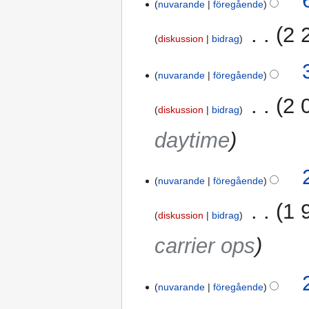
nuvarande
föregående
december
2023
‎
2 
diskussion
bidrag
I
3
n
nuvarande
föregående
november
g
2022
‎
2 
e
diskussion
bidrag
n
daytime
r
e
d
27
i
nuvarande
föregående
februari
g
2022
‎
1 
e
diskussion
bidrag
r
carrier ops
i
n
g
s
nuvarande
föregående
s