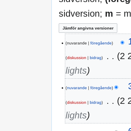
sidversion;
m
= mi
1
nuvarande
föregående
september
2024
‎
2 
diskussion
bidrag
lights
31
nuvarande
föregående
augusti
2024
‎
2 
diskussion
bidrag
lights
6