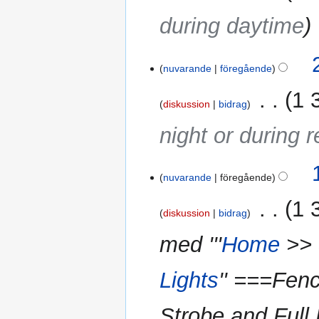
during daytime
nuvarande
föregående
‎
1 
diskussion
bidrag
night or during 
15
nuvarande
föregående
mars
2021
‎
1 
diskussion
bidrag
med '''
Home
>>
Lights
'' ===Fen
Strobe and Full 