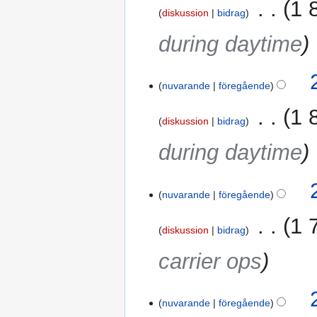
‎
1 
a
diskussion
bidrag
m
during daytime
m
a
n
nuvarande
föregående
f
a
‎
1 
t
diskussion
bidrag
t
during daytime
n
i
n
nuvarande
föregående
g
‎
1 
diskussion
bidrag
carrier ops
nuvarande
föregående