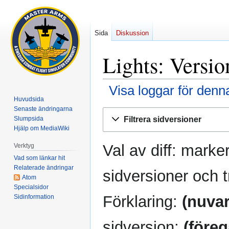
Sida
Diskussion
Lights: Versio
Visa loggar för denn
Huvudsida
Senaste ändringarna
Hoppa
Hoppa
Filtrera sidversioner
Slumpsida
till
till
Hjälp om MediaWiki
navigering
sök
Val av diff: marke
Verktyg
Vad som länkar hit
Relaterade ändringar
sidversioner och t
Atom
Specialsidor
Förklaring:
(nuva
Sidinformation
sidversion;
(före