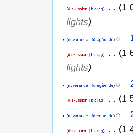
‎
1 
diskussion
bidrag
lights
17
nuvarande
föregående
februari
2022
‎
1 
diskussion
bidrag
lights
29
nuvarande
föregående
september
2021
‎
1 
diskussion
bidrag
nuvarande
föregående
‎
1 
diskussion
bidrag