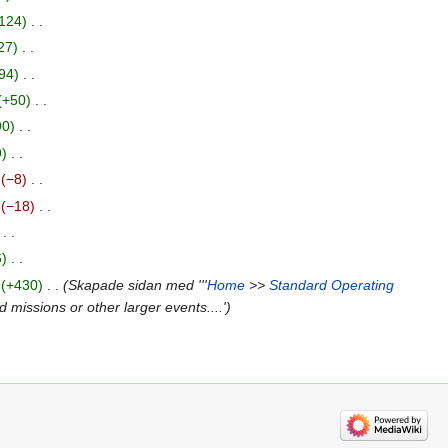
124
‎
27
‎
94
‎
+50
‎
90
‎
9
‎
−8
‎
−18
‎
‎
6
‎
+430
‎
Skapade sidan med '''
Home
>>
Standard Operating
missions or other larger events....'