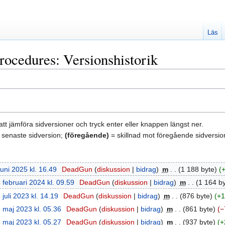
Läs
rocedures: Versionshistorik
att jämföra sidversioner och tryck enter eller knappen längst ner.
 senaste sidversion;
(föregående)
= skillnad mot föregående sidversio
juni 2025 kl. 16.49
‎
DeadGun
diskussion
bidrag
‎
m
1 188 byte
 februari 2024 kl. 09.59
‎
DeadGun
diskussion
bidrag
‎
m
1 164 b
 juli 2023 kl. 14.19
‎
DeadGun
diskussion
bidrag
‎
m
876 byte
+1
 maj 2023 kl. 05.36
‎
DeadGun
diskussion
bidrag
‎
m
861 byte
−
 maj 2023 kl. 05.27
‎
DeadGun
diskussion
bidrag
‎
m
937 byte
+