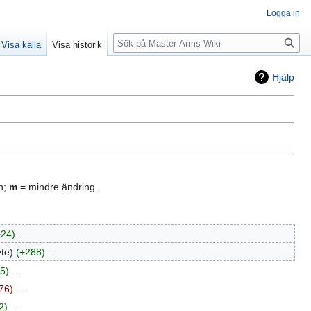
Logga in
Sök
Visa källa
Visa historik
Hjälp
n;
m
= mindre ändring.
+24
‎
yte
+288
‎
5
‎
76
‎
2
‎