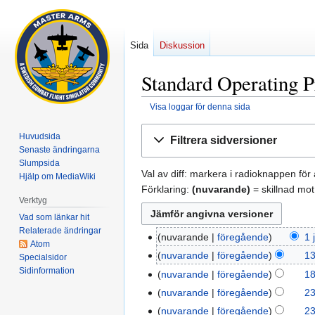
Sida
Diskussion
Standard Operating P
Visa loggar för denna sida
Hoppa
Hoppa
Huvudsida
Filtrera sidversioner
till
till
Senaste ändringarna
navigering
sök
Slumpsida
Val av diff: markera i radioknappen för 
Hjälp om MediaWiki
Förklaring:
(nuvarande)
= skillnad mot
Verktyg
Vad som länkar hit
Relaterade ändringar
nuvarande
föregående
1 
1
Atom
I
juni
nuvarande
föregående
13
13
Specialsidor
n
2025
I
Sidinformation
februari
nuvarande
föregående
18
18
g
n
2024
I
juli
nuvarande
föregående
23
23
e
g
n
2023
I
maj
nuvarande
föregående
23
n