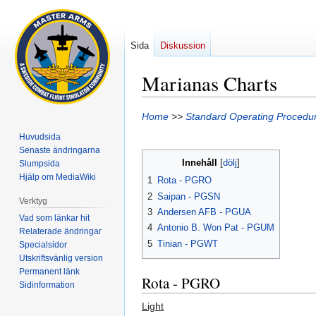
Sida
Diskussion
Marianas Charts
Hoppa
Hoppa
Home
>>
Standard Operating Procedu
till
till
Huvudsida
navigering
sök
Senaste ändringarna
Innehåll
Slumpsida
Hjälp om MediaWiki
1
Rota - PGRO
2
Saipan - PGSN
Verktyg
3
Andersen AFB - PGUA
Vad som länkar hit
4
Antonio B. Won Pat - PGUM
Relaterade ändringar
5
Tinian - PGWT
Specialsidor
Utskriftsvänlig version
Permanent länk
Rota - PGRO
Sidinformation
Light