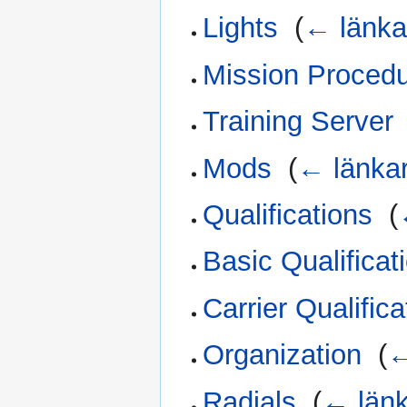
Lights
‎
(
← länka
Mission Proced
Training Server
Mods
‎
(
← länka
Qualifications
‎
(
Basic Qualificat
Carrier Qualifica
Organization
‎
(
←
Radials
‎
(
← länk