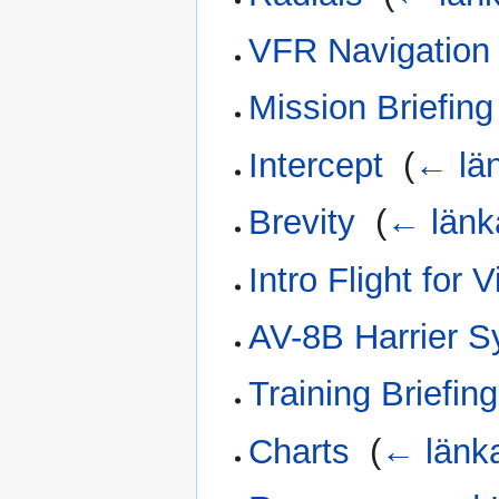
VFR Navigation
Mission Briefin
Intercept
‎
(
← lä
Brevity
‎
(
← länk
Intro Flight for 
AV-8B Harrier S
Training Briefin
Charts
‎
(
← länk