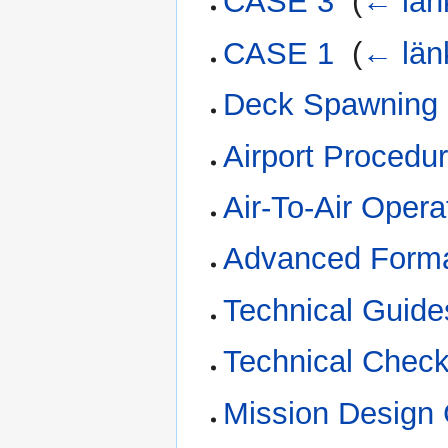
CASE 3
‎
(
← län
CASE 1
‎
(
← län
Deck Spawning
Airport Procedu
Air-To-Air Opera
Advanced Form
Technical Guide
Technical Checkl
Mission Design