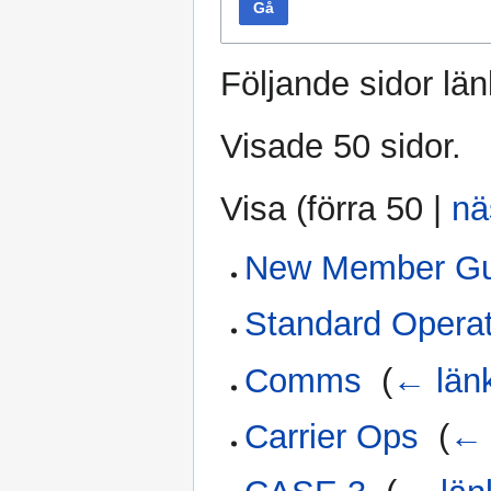
Gå
Följande sidor länk
Visade 50 sidor.
Visa (
förra 50
|
nä
New Member Gu
Standard Opera
Comms
‎
(
← län
Carrier Ops
‎
(
← 