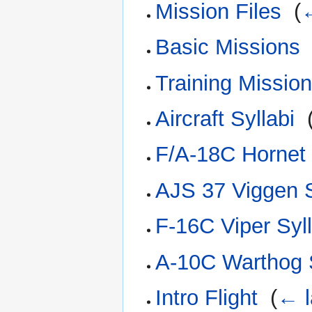
Mission Files
‎
(
←
Basic Missions
Training Missio
Aircraft Syllabi
‎
F/A-18C Hornet 
AJS 37 Viggen 
F-16C Viper Syl
A-10C Warthog 
Intro Flight
‎
(
← l