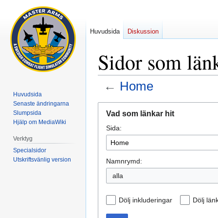
Huvudsida
Diskussion
Sidor som län
←
Home
Huvudsida
Senaste ändringarna
Hoppa
Hoppa
Vad som länkar hit
Slumpsida
till
till
Hjälp om MediaWiki
Sida:
navigering
sök
Verktyg
Specialsidor
Utskriftsvänlig version
Namnrymd:
alla
Dölj inkluderingar
Dölj län